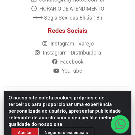
HORÁRIO DE ATENDIMENTO
Seg a Sex, das 8h ás 18h
Redes Sociais
Instagram - Varejo
Instagram - Distribuidora
Facebook
YouTube
© 2023 Rally Motos - todos os direitos reservados.
O nosso site coleta cookies próprios e de
Razão Social: Rally motos distribuidora, importadora e
terceiros para proporcionar uma experiência
transportadora de peças LTDA - CNPJ 09.262.859/0001-43 -
personalizada ao usuário, apresentar publicidade
Rua Vigário Calixto 2900 - Catolé, Campina Grande/PB
relevante de acordo com o seu perfil e melhorar a
qualidade do nosso site.
Aceitar
Negar não essenciais