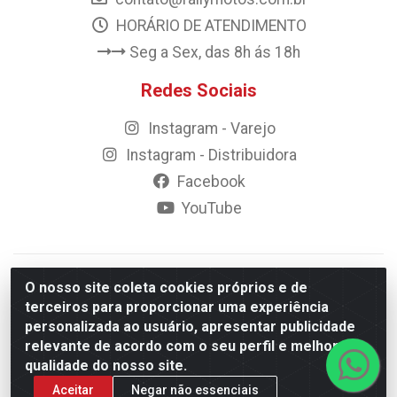
HORÁRIO DE ATENDIMENTO
Seg a Sex, das 8h ás 18h
Redes Sociais
Instagram - Varejo
Instagram - Distribuidora
Facebook
YouTube
© 2023 Rally Motos - todos os direitos reservados.
O nosso site coleta cookies próprios e de
Razão Social: Rally motos distribuidora, importadora e
terceiros para proporcionar uma experiência
transportadora de peças LTDA - CNPJ 09.262.859/0001-43 -
personalizada ao usuário, apresentar publicidade
Rua Vigário Calixto 2900 - Catolé, Campina Grande/PB
relevante de acordo com o seu perfil e melhorar a
qualidade do nosso site.
Aceitar
Negar não essenciais