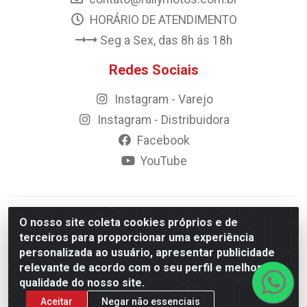
HORÁRIO DE ATENDIMENTO
Seg a Sex, das 8h ás 18h
Redes Sociais
Instagram - Varejo
Instagram - Distribuidora
Facebook
YouTube
© 2023 Rally Motos - todos os direitos reservados.
O nosso site coleta cookies próprios e de
Razão Social: Rally motos distribuidora, importadora e
terceiros para proporcionar uma experiência
transportadora de peças LTDA - CNPJ 09.262.859/0001-43 -
personalizada ao usuário, apresentar publicidade
Rua Vigário Calixto 2900 - Catolé, Campina Grande/PB
relevante de acordo com o seu perfil e melhorar a
qualidade do nosso site.
Aceitar
Negar não essenciais