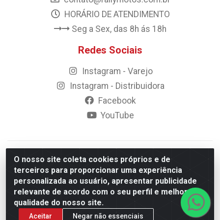
HORÁRIO DE ATENDIMENTO
Seg a Sex, das 8h ás 18h
Redes Sociais
Instagram - Varejo
Instagram - Distribuidora
Facebook
YouTube
© 2023 Rally Motos - todos os direitos reservados.
O nosso site coleta cookies próprios e de
Razão Social: Rally motos distribuidora, importadora e
terceiros para proporcionar uma experiência
transportadora de peças LTDA - CNPJ 09.262.859/0001-43 -
personalizada ao usuário, apresentar publicidade
Rua Vigário Calixto 2900 - Catolé, Campina Grande/PB
relevante de acordo com o seu perfil e melhorar a
qualidade do nosso site.
Aceitar
Negar não essenciais