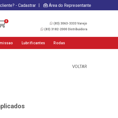
|
cliente? - Cadastrar
Área do Representante
Fale Conosco
0
(83) 3063-3333 Varejo
(83) 3182-2000 Distribuidora
smissao
Lubrificantes
Rodas
VOLTAR
aplicados