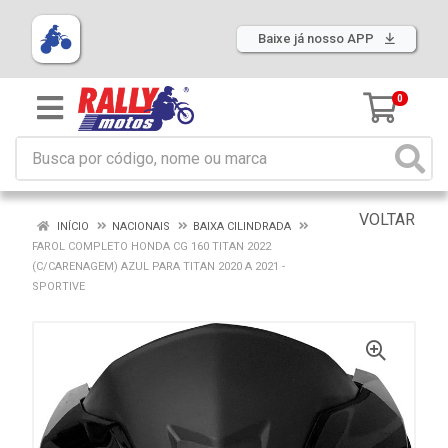
Baixe já nosso APP
0
VOLTAR
INÍCIO
NACIONAIS
BAIXA CILINDRADA
FAROL COMPLETO HONDA CG 160 TITAN 2022
(C/CARENAGEM) AZUL PARA TITAN 2020 A 2021 -
SPORTIVE