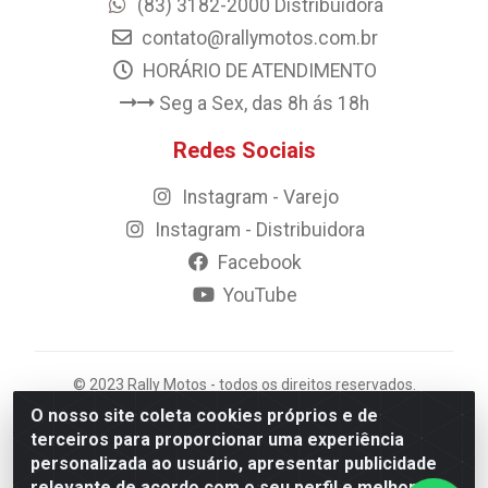
(83) 3182-2000 Distribuidora
contato@rallymotos.com.br
HORÁRIO DE ATENDIMENTO
Seg a Sex, das 8h ás 18h
Redes Sociais
Instagram - Varejo
Instagram - Distribuidora
Facebook
YouTube
© 2023 Rally Motos - todos os direitos reservados.
Razão Social: Rally motos distribuidora, importadora e
O nosso site coleta cookies próprios e de
transportadora de peças LTDA - CNPJ 09.262.859/0001-
terceiros para proporcionar uma experiência
43 - Rua Vigário Calixto 2900 - Catolé, Campina
personalizada ao usuário, apresentar publicidade
Grande/PB
relevante de acordo com o seu perfil e melhorar a