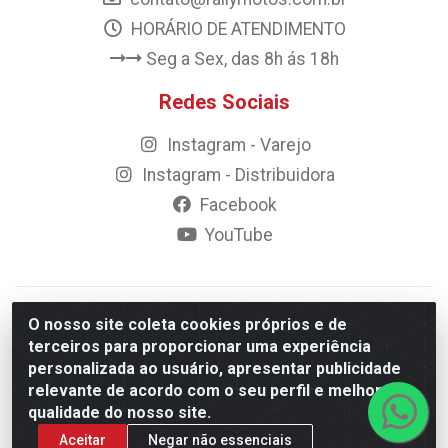
HORÁRIO DE ATENDIMENTO
Seg a Sex, das 8h ás 18h
Redes Sociais
Instagram - Varejo
Instagram - Distribuidora
Facebook
YouTube
© 2023 Rally Motos - todos os direitos reservados.
O nosso site coleta cookies próprios e de
Razão Social: Rally motos distribuidora, importadora e
terceiros para proporcionar uma experiência
transportadora de peças LTDA - CNPJ 09.262.859/0001-43 -
personalizada ao usuário, apresentar publicidade
Rua Vigário Calixto 2900 - Catolé, Campina Grande/PB
relevante de acordo com o seu perfil e melhorar a
qualidade do nosso site.
Aceitar
Negar não essenciais