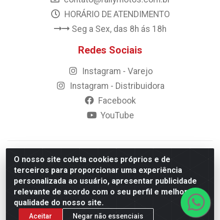
HORÁRIO DE ATENDIMENTO
Seg a Sex, das 8h ás 18h
Redes Sociais
Instagram - Varejo
Instagram - Distribuidora
Facebook
YouTube
© 2023 Rally Motos - todos os direitos reservados.
O nosso site coleta cookies próprios e de
Razão Social: Rally motos distribuidora, importadora e
terceiros para proporcionar uma experiência
transportadora de peças LTDA - CNPJ 09.262.859/0001-43 -
personalizada ao usuário, apresentar publicidade
Rua Vigário Calixto 2900 - Catolé, Campina Grande/PB
relevante de acordo com o seu perfil e melhorar a
qualidade do nosso site.
Aceitar
Negar não essenciais