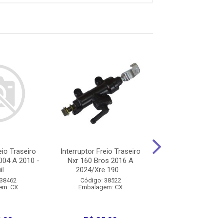
eio Traseiro
Interruptor Freio Traseiro
Interruptor Freio
004 A 2010 -
Nxr 160 Bros 2016 A
Nxr 125 Bros 
il
2024/Xre 190 ...
2015/150 Br
 38462
Código: 38522
Código: 38
em: CX
Embalagem: CX
Embalagem