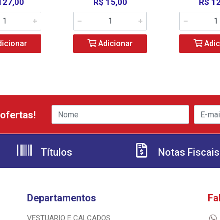
127,00
R$ 15,00
R$ 1
icionar
Adicionar
Adic
ofertas!
Títulos
Notas Fiscais
Departamentos
Fa
VESTUARIO E CALCADOS