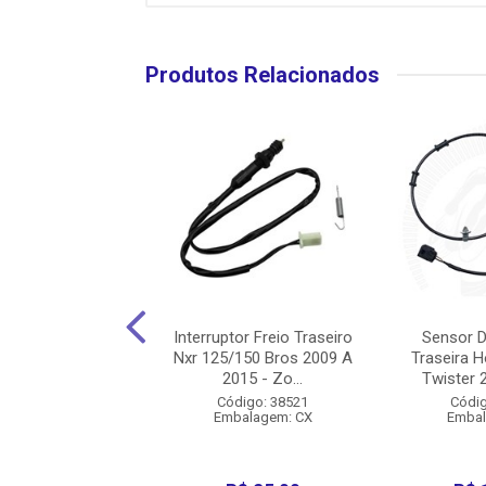
Produtos Relacionados
or Freio Dianteiro
Interruptor Freio Traseiro
Sensor 
50 2011 A 2015 -
Nxr 125/150 Bros 2009 A
Traseira 
Zouil
2015 - Zo...
Twister 2
digo: 38541
Código: 38521
Códig
balagem: CX
Embalagem: CX
Embal