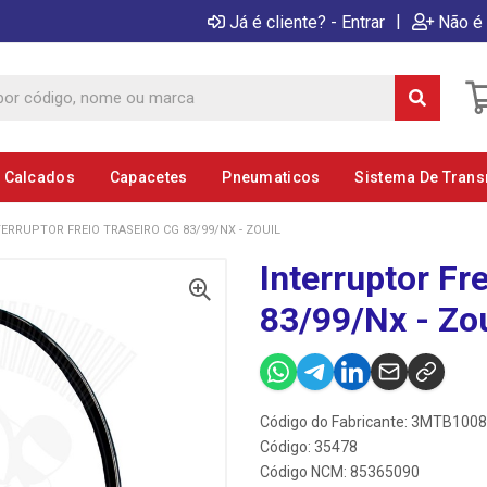
|
Já é cliente? - Entrar
Não é 
E Calcados
Capacetes
Pneumaticos
Sistema De Tran
TERRUPTOR FREIO TRASEIRO CG 83/99/NX - ZOUIL
Interruptor Fr
83/99/Nx - Zou
Código do Fabricante: 3MTB100
Código: 35478
Código NCM: 85365090