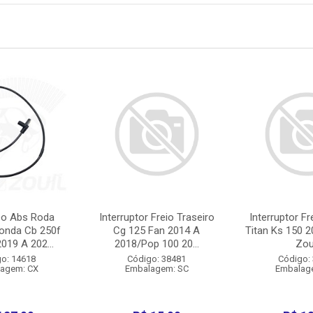
Do Abs Roda
Interruptor Freio Traseiro
Interruptor Fr
Honda Cb 250f
Cg 125 Fan 2014 A
Titan Ks 150 2
019 A 202...
2018/Pop 100 20...
Zou
o: 14618
Código: 38481
Código:
agem: CX
Embalagem: SC
Embalag