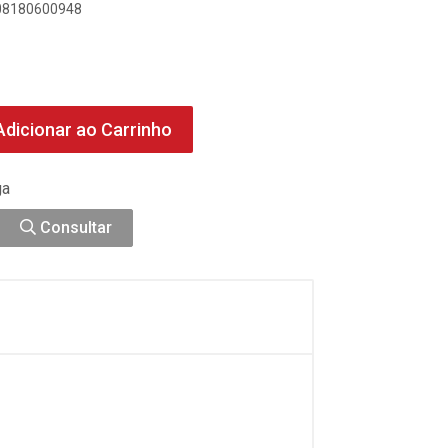
908180600948
dicionar ao Carrinho
ga
Consultar