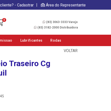
|
cliente? - Cadastrar
Área do Representante
Fale Conosco
0
(83) 3063-3333 Varejo
(83) 3182-2000 Distribuidora
smissao
Lubrificantes
Rodas
VOLTAR
eio Traseiro Cg
il
845