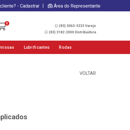
|
cliente? - Cadastrar
Área do Representante
Fale Conosco
0
(83) 3063-3333 Varejo
(83) 3182-2000 Distribuidora
smissao
Lubrificantes
Rodas
VOLTAR
aplicados