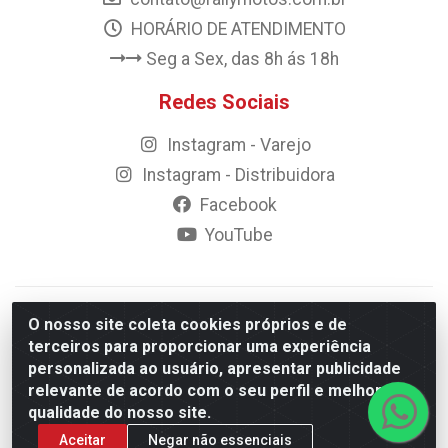
HORÁRIO DE ATENDIMENTO
Seg a Sex, das 8h ás 18h
Redes Sociais
Instagram - Varejo
Instagram - Distribuidora
Facebook
YouTube
© 2023 Rally Motos - todos os direitos reservados.
O nosso site coleta cookies próprios e de
Razão Social: Rally motos distribuidora, importadora e
terceiros para proporcionar uma experiência
transportadora de peças LTDA - CNPJ 09.262.859/0001-43 -
personalizada ao usuário, apresentar publicidade
Rua Vigário Calixto 2900 - Catolé, Campina Grande/PB
relevante de acordo com o seu perfil e melhorar a
qualidade do nosso site.
Aceitar
Negar não essenciais