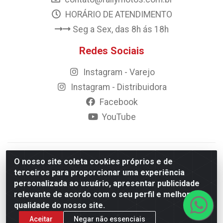
HORÁRIO DE ATENDIMENTO
Seg a Sex, das 8h ás 18h
Redes Sociais
Instagram - Varejo
Instagram - Distribuidora
Facebook
YouTube
© 2023 Rally Motos - todos os direitos reservados.
O nosso site coleta cookies próprios e de
Razão Social: Rally motos distribuidora, importadora e
terceiros para proporcionar uma experiência
transportadora de peças LTDA - CNPJ 09.262.859/0001-43 -
personalizada ao usuário, apresentar publicidade
Rua Vigário Calixto 2900 - Catolé, Campina Grande/PB
relevante de acordo com o seu perfil e melhorar a
qualidade do nosso site.
Aceitar
Negar não essenciais