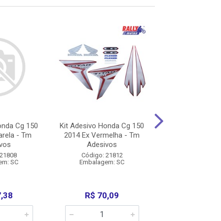
onda Cg 150
Kit Adesivo Honda Cg 150
Kit Adesivo Hon
rela - Tm
2014 Ex Vermelha - Tm
2014 Ex Pret
vos
Adesivos
Adesivo
 21808
Código: 21812
Código: 21
em: SC
Embalagem: SC
Embalagem:
7,38
R$ 70,09
R$ 70,0