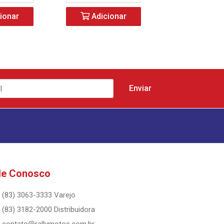
ionar
Adicionar
Adicio
le Conosco
(83) 3063-3333 Varejo
(83) 3182-2000 Distribuidora