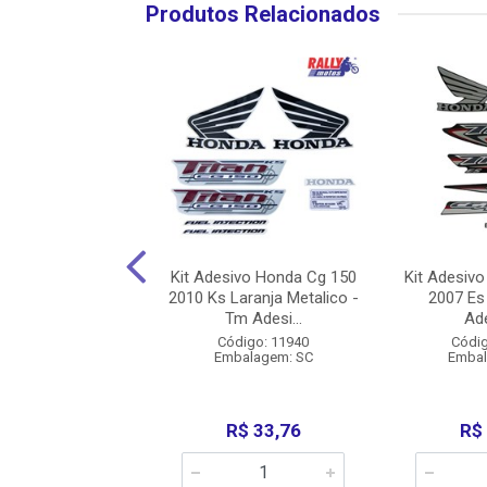
Produtos Relacionados
ivo Honda Cg 125
Kit Adesivo Honda Cg 150
Kit Adesiv
s Vermelha - Tm
2010 Ks Laranja Metalico -
2007 Es
Adesivos
Tm Adesi...
Ad
ódigo: 3616
Código: 11940
Códig
balagem: SC
Embalagem: SC
Embal
R$ 65,00
R$ 33,76
R$