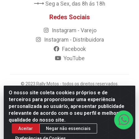
Seg a Sex, das 8h ás 18h
Redes Sociais
Instagram - Varejo
Instagram - Distribuidora
Facebook
YouTube
© 2023 Rally Motos - todos os direitos reservados.
Razão Social: Rally motos distribuidora, importadora e
O nosso site coleta cookies próprios e de
transportadora de peças LTDA - CNPJ 09.262.859/0001-
terceiros para proporcionar uma experiência
43 - Rua Vigário Calixto 2900 - Catolé, Campina
personalizada ao usuário, apresentar publicidade
Grande/PB
relevante de acordo com o seu perfil e melhorar a
qualidade do nosso site.
Aceitar
Negar não essenciais
Preferências de Cookies