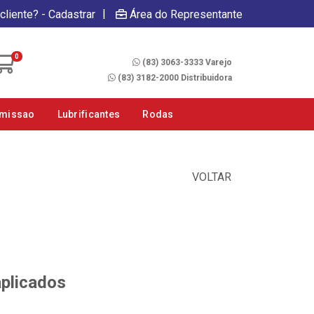
|
cliente? - Cadastrar
Área do Representante
Fale Conosco
0
(83) 3063-3333 Varejo
(83) 3182-2000 Distribuidora
smissao
Lubrificantes
Rodas
VOLTAR
aplicados