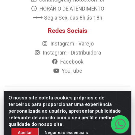
HORÁRIO DE ATENDIMENTO
Seg a Sex, das 8h ás 18h
Redes Sociais
Instagram - Varejo
Instagram - Distribuidora
Facebook
YouTube
© 2023 Rally Motos - todos os direitos reservados.
O nosso site coleta cookies próprios e de
Razão Social: Rally motos distribuidora, importadora e
terceiros para proporcionar uma experiência
transportadora de peças LTDA - CNPJ 09.262.859/0001-43 -
personalizada ao usuário, apresentar publicidade
Rua Vigário Calixto 2900 - Catolé, Campina Grande/PB
relevante de acordo com o seu perfil e melhorar a
qualidade do nosso site.
Aceitar
Negar não essenciais