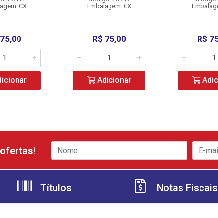
agem: CX
Embalagem: CX
Embalag
 75,00
R$ 75,00
R$ 7
icionar
Adicionar
Adic
ofertas!
Títulos
Notas Fiscais