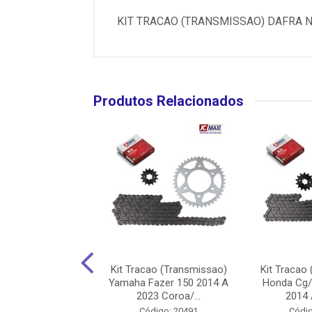
KIT TRACAO (TRANSMISSAO) DAFRA N
Produtos Relacionados
ao (Transmissao)
Kit Tracao (Transmissao)
Kit Tracao
z 125 2006 A 2023
Yamaha Fazer 150 2014 A
Honda Cg/
oroa/Pin...
2023 Coroa/...
2014 A
ódigo: 9127
Código: 20491
Códig