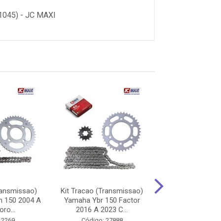
045) - JC MAXI
ransmissao)
Kit Tracao (Transmissao)
Kit Tracao (Tra
n 150 2004 A
Yamaha Ybr 150 Factor
Yamaha Ybr 125
ro...
2016 A 2023 C...
2008 A 2013
 2269
Código: 27888
Código: 50