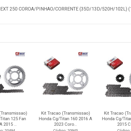
EXT 250 COROA/PINHAO/CORRENTE (35D/13D/520H/102L) (1
 (Transmissao)
Kit Tracao (Transmissao)
Kit Tracao (T
Titan 125 Fan
Honda Cg/Titan 160 2016 A
Honda Cg/Tita
 2015 ...
2023 Coro...
2015 Co
o: 20494
Código: 20945
Código: