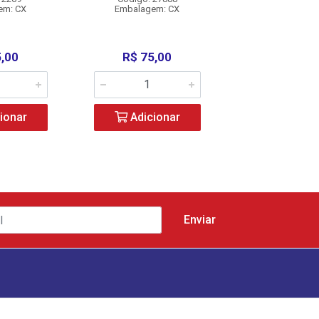
em: CX
Embalagem: CX
Embalagem:
5,00
R$ 75,00
R$ 75,0
ionar
Adicionar
Adicio