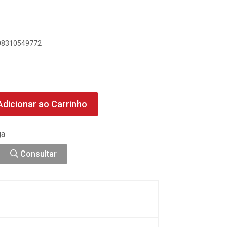
908310549772
dicionar ao Carrinho
ga
Consultar