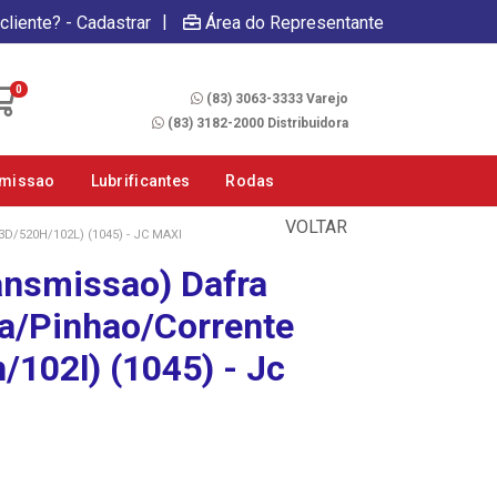
|
cliente? - Cadastrar
Área do Representante
Fale Conosco
0
(83) 3063-3333 Varejo
(83) 3182-2000 Distribuidora
smissao
Lubrificantes
Rodas
VOLTAR
/520H/102L) (1045) - JC MAXI
ransmissao) Dafra
a/Pinhao/Corrente
/102l) (1045) - Jc