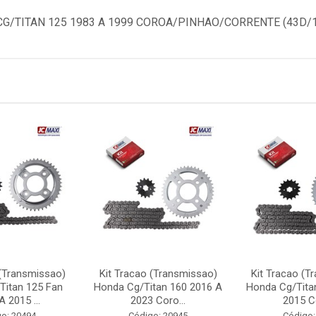
G/TITAN 125 1983 A 1999 COROA/PINHAO/CORRENTE (43D/14
 (Transmissao)
Kit Tracao (Transmissao)
Kit Tracao (T
Titan 125 Fan
Honda Cg/Titan 160 2016 A
Honda Cg/Tita
 2015 ...
2023 Coro...
2015 Co
o: 20494
Código: 20945
Código: