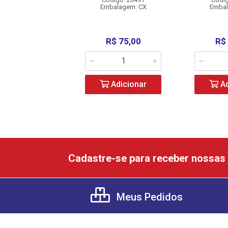
balagem: CX
Embalagem: CX
Embal
R$ 79,90
R$ 75,00
R$
Adicionar
Adicionar
Ad
Cadastre-se para receber nossas 
Meus Pedidos