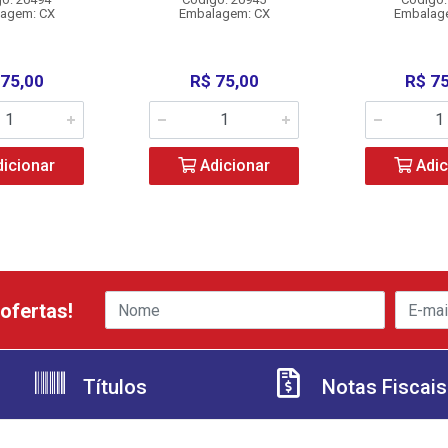
agem: CX
Embalagem: CX
Embalag
 75,00
R$ 75,00
R$ 7
icionar
Adicionar
Adic
ofertas!
Títulos
Notas Fiscais