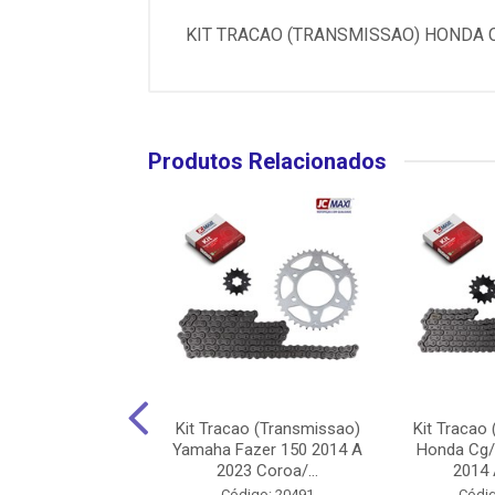
KIT TRACAO (TRANSMISSAO) HONDA C
Produtos Relacionados
ao (Transmissao)
Kit Tracao (Transmissao)
Kit Tracao
z 125 2006 A 2023
Yamaha Fazer 150 2014 A
Honda Cg/
oroa/Pin...
2023 Coroa/...
2014 A
ódigo: 9127
Código: 20491
Códig