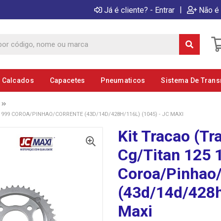
|
Já é cliente? - Entrar
Não é 
E Calcados
Capacetes
Pneumaticos
Sistema De Tran
999 COROA/PINHAO/CORRENTE (43D/14D/428H/116L) (1045) - JC MAXI
Kit Tracao (T
Cg/Titan 125 
Coroa/Pinhao/
(43d/14d/428h
Maxi