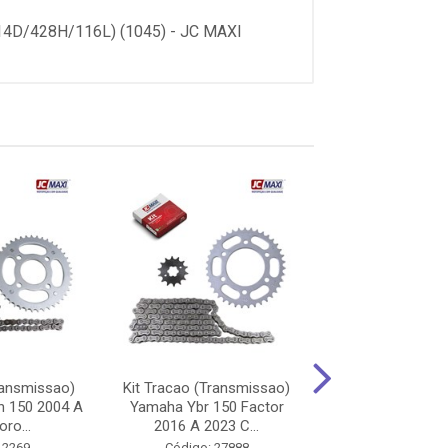
D/428H/116L) (1045) - JC MAXI
ransmissao)
Kit Tracao (Transmissao)
Kit Tracao (Tra
n 150 2004 A
Yamaha Ybr 150 Factor
Yamaha Ybr 125
ro...
2016 A 2023 C...
2008 A 2013
 2269
Código: 27888
Código: 50