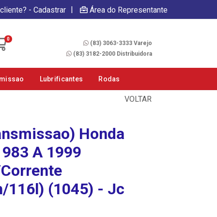
|
cliente? - Cadastrar
Área do Representante
Fale Conosco
0
(83) 3063-3333 Varejo
(83) 3182-2000 Distribuidora
smissao
Lubrificantes
Rodas
VOLTAR
ransmissao) Honda
1983 A 1999
Corrente
/116l) (1045) - Jc