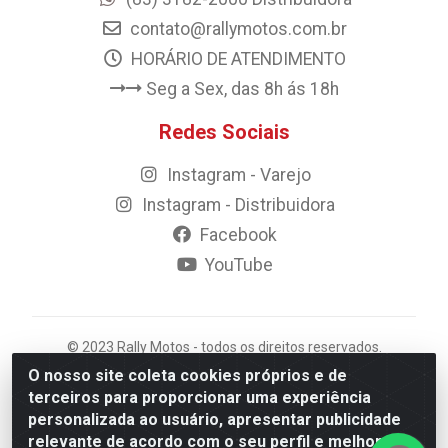
contato@rallymotos.com.br
HORÁRIO DE ATENDIMENTO
Seg a Sex, das 8h ás 18h
Redes Sociais
Instagram - Varejo
Instagram - Distribuidora
Facebook
YouTube
© 2023 Rally Motos - todos os direitos reservados.
Razão Social: Rally motos distribuidora, importadora e
O nosso site coleta cookies próprios e de
transportadora de peças LTDA - CNPJ 09.262.859/0001-
terceiros para proporcionar uma experiência
43 - Rua Vigário Calixto 2900 - Catolé, Campina
personalizada ao usuário, apresentar publicidade
Grande/PB
relevante de acordo com o seu perfil e melhorar a