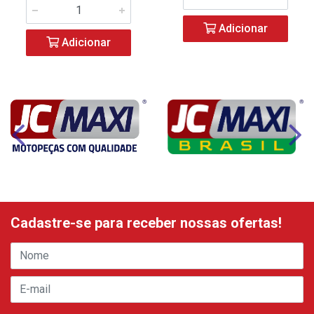
Adicionar
Adicionar
Cadastre-se para receber nossas ofertas!