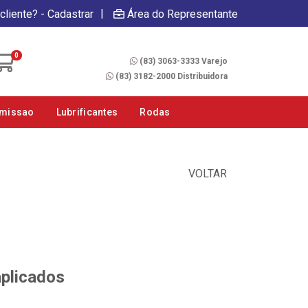
|
cliente? - Cadastrar
Área do Representante
Fale Conosco
0
(83) 3063-3333 Varejo
(83) 3182-2000 Distribuidora
smissao
Lubrificantes
Rodas
VOLTAR
aplicados