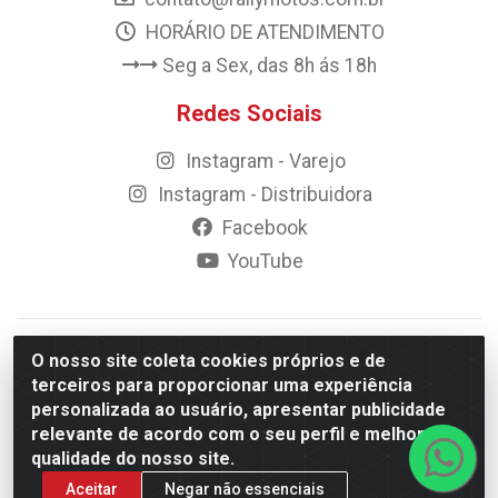
HORÁRIO DE ATENDIMENTO
Seg a Sex, das 8h ás 18h
Redes Sociais
Instagram - Varejo
Instagram - Distribuidora
Facebook
YouTube
© 2023 Rally Motos - todos os direitos reservados.
O nosso site coleta cookies próprios e de
Razão Social: Rally motos distribuidora, importadora e
terceiros para proporcionar uma experiência
transportadora de peças LTDA - CNPJ 09.262.859/0001-43 -
personalizada ao usuário, apresentar publicidade
Rua Vigário Calixto 2900 - Catolé, Campina Grande/PB
relevante de acordo com o seu perfil e melhorar a
qualidade do nosso site.
Aceitar
Negar não essenciais