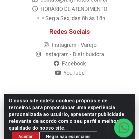
HORÁRIO DE ATENDIMENTO
Seg a Sex, das 8h ás 18h
Redes Sociais
Instagram - Varejo
Instagram - Distribuidora
Facebook
YouTube
© 2023 Rally Motos - todos os direitos reservados.
O nosso site coleta cookies próprios e de
Razão Social: Rally motos distribuidora, importadora e
terceiros para proporcionar uma experiência
transportadora de peças LTDA - CNPJ 09.262.859/0001-43 -
personalizada ao usuário, apresentar publicidade
Rua Vigário Calixto 2900 - Catolé, Campina Grande/PB
relevante de acordo com o seu perfil e melhorar a
qualidade do nosso site.
Aceitar
Negar não essenciais