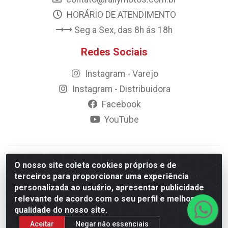
HORÁRIO DE ATENDIMENTO
Seg a Sex, das 8h ás 18h
Redes Sociais
Instagram - Varejo
Instagram - Distribuidora
Facebook
YouTube
© 2023 Rally Motos - todos os direitos reservados.
O nosso site coleta cookies próprios e de
Razão Social: Rally motos distribuidora, importadora e
terceiros para proporcionar uma experiência
transportadora de peças LTDA - CNPJ 09.262.859/0001-43 -
personalizada ao usuário, apresentar publicidade
Rua Vigário Calixto 2900 - Catolé, Campina Grande/PB
relevante de acordo com o seu perfil e melhorar a
qualidade do nosso site.
Aceitar
Negar não essenciais