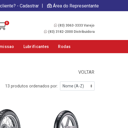
|
cliente? - Cadastrar
Área do Representante
Fale Conosco
0
(83) 3063-3333 Varejo
(83) 3182-2000 Distribuidora
smissao
Lubrificantes
Rodas
VOLTAR
13 produtos ordenados por: