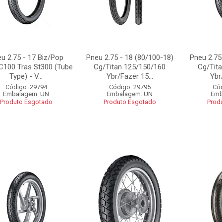
u 2.75 - 17 Biz/Pop
Pneu 2.75 - 18 (80/100-18)
Pneu 2.75
/C100 Tras St300 (Tube
Cg/Titan 125/150/160
Cg/Tit
Type) - V...
Ybr/Fazer 15...
Ybr
Código: 29794
Código: 29795
Có
Embalagem: UN
Embalagem: UN
Emb
Produto Esgotado
Produto Esgotado
Prod