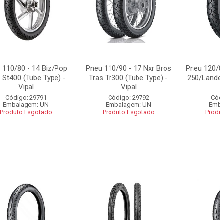
 110/80 - 14 Biz/Pop
Pneu 110/90 - 17 Nxr Bros
Pneu 120/8
 St400 (Tube Type) -
Tras Tr300 (Tube Type) -
250/Lande
Vipal
Vipal
Código: 29791
Código: 29792
Có
Embalagem: UN
Embalagem: UN
Emb
Produto Esgotado
Produto Esgotado
Prod