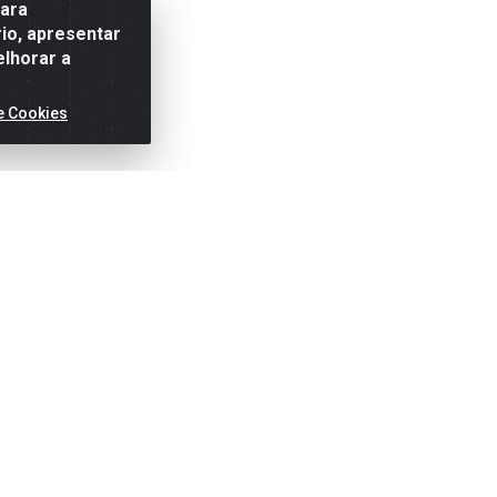
para
io, apresentar
elhorar a
e Cookies