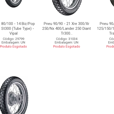
 80/100 - 14 Biz/Pop
Pneu 90/90 - 21 Xre 300/Xr
Pneu 90
 St300 (Tube Type) -
250/Nx 400/Lander 250 Diant
125/150/1
Vipal
Tr300...
Tra
Código: 29799
Código: 31034
Có
Embalagem: UN
Embalagem: UN
Emb
Produto Esgotado
Produto Esgotado
Prod