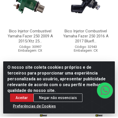
Bico Injetor Combustivel
Bico Injetor Combustivel
Yamaha Fazer 250 2009 A
Yamaha Fazer 250 2016 A
2015/Xtz 25...
2017 Bluefl...
Código: 30997
Código: 32943
Embalagem: CX
Embalagem: CX
R$ 280,00
R$ 270,00
O nosso site coleta cookies próprios e de
terceiros para proporcionar uma experiência
personalizada ao usuário, apresentar publicidade
relevante de acordo com o seu perfil e melhorar a
Adicionar
Adicionar
qualidade do nosso site.
Aceitar
Negar não essenciais
Preferências de Cookies