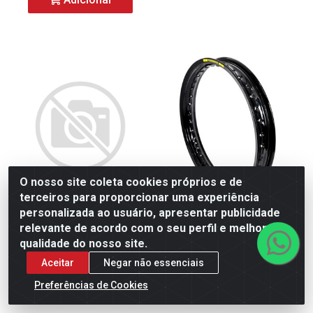
O nosso site coleta cookies próprios e de
terceiros para proporcionar uma experiência
personalizada ao usuário, apresentar publicidade
Aro De Roda (Aluminio) (Und)
Aro De Roda (Aluminio) (Und)
relevante de acordo com o seu perfil e melhorar a
160 X 18 (Dianteiro) Cg/Ybr
160 X 18 (Dianteiro) Cg/Ybr
qualidade do nosso site.
Pol...
Pre...
Código: 29028
Código: 28247
Aceitar
Negar não essenciais
Embalagem: CX
Embalagem: CX
Produto Esgotado
Produto Esgotado
Preferências de Cookies