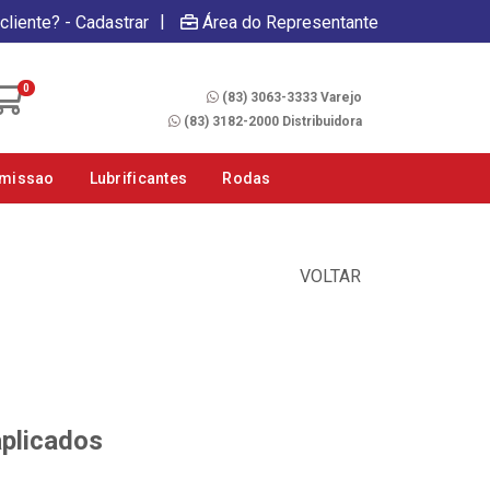
|
cliente? - Cadastrar
Área do Representante
Fale Conosco
0
(83) 3063-3333 Varejo
(83) 3182-2000 Distribuidora
smissao
Lubrificantes
Rodas
VOLTAR
aplicados