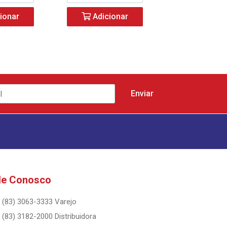
ionar
Adicionar
Adicio
le Conosco
(83) 3063-3333 Varejo
(83) 3182-2000 Distribuidora