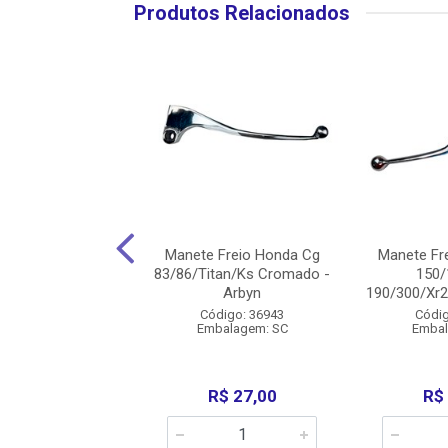
Produtos Relacionados
reio Honda Cg 160
Manete Freio Honda Cg
Manete Fr
rt 18/23 Cbs
83/86/Titan/Ks Cromado -
150/
ado Cromada ...
Arbyn
190/300/Xr2
digo: 36437
Código: 36943
Códig
balagem: SC
Embalagem: SC
Embal
R$ 45,00
R$ 27,00
R$