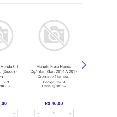
 Honda Crf
Manete Freio Honda
Manete Freio H
 (Disco) -
Cg/Titan Start 2014 A 2017
83/86/Titan/Ks
yn
Cromado (Tambo...
Comet
 36953
Código: 36954
Código: 21
em: SC
Embalagem: SC
Embalagem:
8,00
R$ 40,00
R$ 12,0