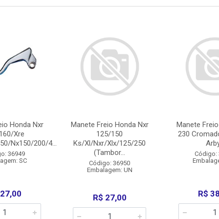
eio Honda Nxr
Manete Freio Honda Nxr
Manete Freio
160/Xre
125/150
230 Cromado
50/Nx150/200/4...
Ks/Xl/Nxr/Xlx/125/250
Arb
(Tambor...
o: 36949
Código:
agem: SC
Embalag
Código: 36950
Embalagem: UN
 27,00
R$ 3
R$ 27,00