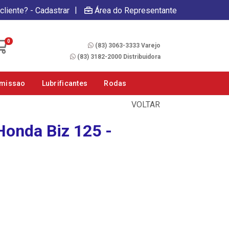
|
cliente? - Cadastrar
Área do Representante
Fale Conosco
0
(83) 3063-3333 Varejo
(83) 3182-2000 Distribuidora
smissao
Lubrificantes
Rodas
VOLTAR
Honda Biz 125 -