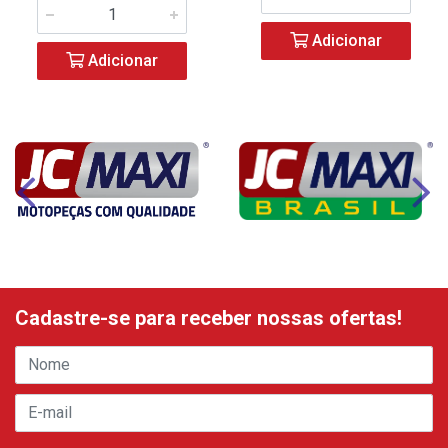
Adicionar
Adicionar
Cadastre-se para receber nossas ofertas!