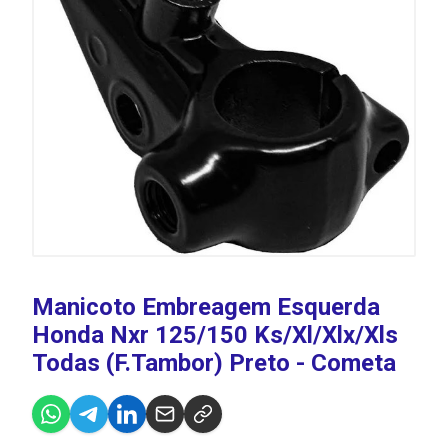
Manicoto Embreagem Esquerda
Honda Nxr 125/150 Ks/Xl/Xlx/Xls
Todas (F.Tambor) Preto - Cometa