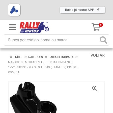
Baixe já nosso APP
0
VOLTAR
INÍCIO
NACIONAIS
BAIXA CILINDRADA
MANICOTO EMBREAGEM ESQUERDA HONDA NXR
125/150 KS/XL/XLX/XLS TODAS (F.TAMBOR) PRETO -
COMETA