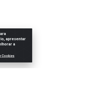
para
io, apresentar
elhorar a
e Cookies