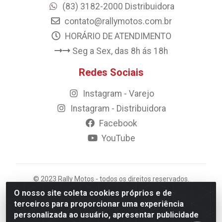
(83) 3182-2000 Distribuidora
contato@rallymotos.com.br
HORÁRIO DE ATENDIMENTO
Seg a Sex, das 8h ás 18h
Redes Sociais
Instagram - Varejo
Instagram - Distribuidora
Facebook
YouTube
© 2023 Rally Motos - todos os direitos reservados.
Razão Social: Rally motos distribuidora, importadora e
O nosso site coleta cookies próprios e de
transportadora de peças LTDA - CNPJ 09.262.859/0001-
terceiros para proporcionar uma experiência
43 - Rua Vigário Calixto 2900 - Catolé, Campina
personalizada ao usuário, apresentar publicidade
Grande/PB