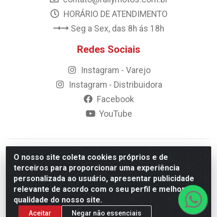
HORÁRIO DE ATENDIMENTO
Seg a Sex, das 8h ás 18h
Redes Sociais
Instagram - Varejo
Instagram - Distribuidora
Facebook
YouTube
© 2023 Rally Motos - todos os direitos reservados.
O nosso site coleta cookies próprios e de
Razão Social: Rally motos distribuidora, importadora e
terceiros para proporcionar uma experiência
transportadora de peças LTDA - CNPJ 09.262.859/0001-43 -
personalizada ao usuário, apresentar publicidade
Rua Vigário Calixto 2900 - Catolé, Campina Grande/PB
relevante de acordo com o seu perfil e melhorar a
qualidade do nosso site.
Aceitar
Negar não essenciais