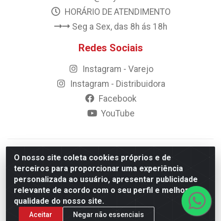
HORÁRIO DE ATENDIMENTO
Seg a Sex, das 8h ás 18h
Redes Sociais
Instagram - Varejo
Instagram - Distribuidora
Facebook
YouTube
© 2023 Rally Motos - todos os direitos reservados.
O nosso site coleta cookies próprios e de
Razão Social: Rally motos distribuidora, importadora e
terceiros para proporcionar uma experiência
transportadora de peças LTDA - CNPJ 09.262.859/0001-43 -
personalizada ao usuário, apresentar publicidade
Rua Vigário Calixto 2900 - Catolé, Campina Grande/PB
relevante de acordo com o seu perfil e melhorar a
qualidade do nosso site.
Aceitar
Negar não essenciais