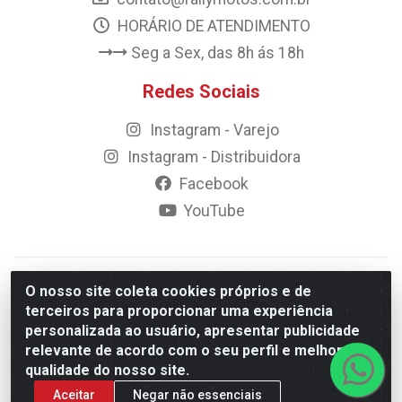
HORÁRIO DE ATENDIMENTO
Seg a Sex, das 8h ás 18h
Redes Sociais
Instagram - Varejo
Instagram - Distribuidora
Facebook
YouTube
© 2023 Rally Motos - todos os direitos reservados.
O nosso site coleta cookies próprios e de
Razão Social: Rally motos distribuidora, importadora e
terceiros para proporcionar uma experiência
transportadora de peças LTDA - CNPJ 09.262.859/0001-43 -
personalizada ao usuário, apresentar publicidade
Rua Vigário Calixto 2900 - Catolé, Campina Grande/PB
relevante de acordo com o seu perfil e melhorar a
qualidade do nosso site.
Aceitar
Negar não essenciais