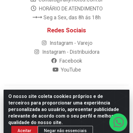
HORÁRIO DE ATENDIMENTO
Seg a Sex, das 8h ás 18h
Redes Sociais
Instagram - Varejo
Instagram - Distribuidora
Facebook
YouTube
© 2023 Rally Motos - todos os direitos reservados.
O nosso site coleta cookies próprios e de
Razão Social: Rally motos distribuidora, importadora e
terceiros para proporcionar uma experiência
transportadora de peças LTDA - CNPJ 09.262.859/0001-43 -
personalizada ao usuário, apresentar publicidade
Rua Vigário Calixto 2900 - Catolé, Campina Grande/PB
relevante de acordo com o seu perfil e melhorar a
qualidade do nosso site.
Aceitar
Negar não essenciais