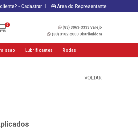
|
cliente? - Cadastrar
Área do Representante
Fale Conosco
0
(83) 3063-3333 Varejo
(83) 3182-2000 Distribuidora
smissao
Lubrificantes
Rodas
VOLTAR
aplicados