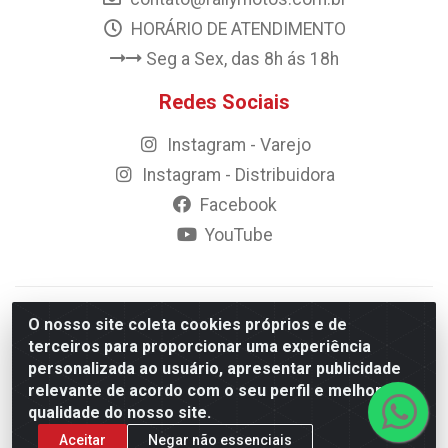
HORÁRIO DE ATENDIMENTO
Seg a Sex, das 8h ás 18h
Redes Sociais
Instagram - Varejo
Instagram - Distribuidora
Facebook
YouTube
© 2023 Rally Motos - todos os direitos reservados.
O nosso site coleta cookies próprios e de
Razão Social: Rally motos distribuidora, importadora e
terceiros para proporcionar uma experiência
transportadora de peças LTDA - CNPJ 09.262.859/0001-43 -
personalizada ao usuário, apresentar publicidade
Rua Vigário Calixto 2900 - Catolé, Campina Grande/PB
relevante de acordo com o seu perfil e melhorar a
qualidade do nosso site.
Aceitar
Negar não essenciais