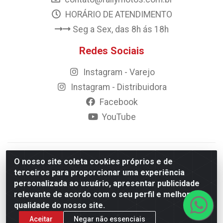
HORÁRIO DE ATENDIMENTO
Seg a Sex, das 8h ás 18h
Redes Sociais
Instagram - Varejo
Instagram - Distribuidora
Facebook
YouTube
© 2023 Rally Motos - todos os direitos reservados.
O nosso site coleta cookies próprios e de
Razão Social: Rally motos distribuidora, importadora e
terceiros para proporcionar uma experiência
transportadora de peças LTDA - CNPJ 09.262.859/0001-43 -
personalizada ao usuário, apresentar publicidade
Rua Vigário Calixto 2900 - Catolé, Campina Grande/PB
relevante de acordo com o seu perfil e melhorar a
qualidade do nosso site.
Aceitar
Negar não essenciais