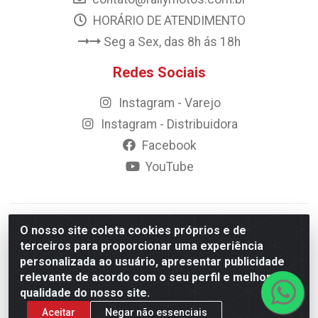
HORÁRIO DE ATENDIMENTO
Seg a Sex, das 8h ás 18h
Redes Sociais
Instagram - Varejo
Instagram - Distribuidora
Facebook
YouTube
© 2023 Rally Motos - todos os direitos reservados.
O nosso site coleta cookies próprios e de
Razão Social: Rally motos distribuidora, importadora e
terceiros para proporcionar uma experiência
transportadora de peças LTDA - CNPJ 09.262.859/0001-43 -
personalizada ao usuário, apresentar publicidade
Rua Vigário Calixto 2900 - Catolé, Campina Grande/PB
relevante de acordo com o seu perfil e melhorar a
qualidade do nosso site.
Aceitar
Negar não essenciais