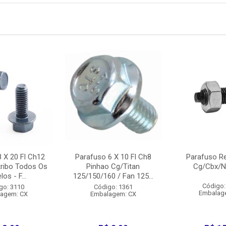
 X 20 Fl Ch12
Parafuso 6 X 10 Fl Ch8
Parafuso Re
tribo Todos Os
Pinhao Cg/Titan
Cg/Cbx/N
os - F...
125/150/160 / Fan 125...
Código:
go: 3110
Código: 1361
Embalag
agem: CX
Embalagem: CX