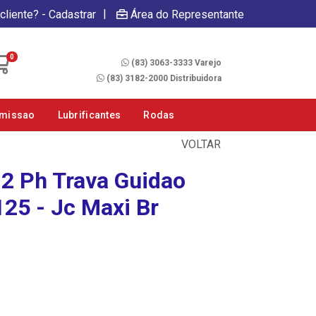
|
cliente? - Cadastrar
Área do Representante
Fale Conosco
0
(83) 3063-3333 Varejo
(83) 3182-2000 Distribuidora
smissao
Lubrificantes
Rodas
VOLTAR
12 Ph Trava Guidao
125 - Jc Maxi Br