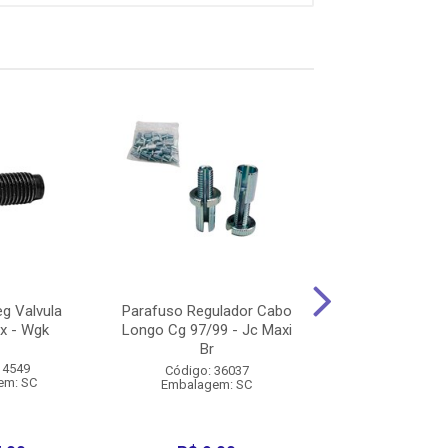
g Valvula
Parafuso Regulador Cabo
Parafuso Tampa
x - Wgk
Longo Cg 97/99 - Jc Maxi
Cromado Titan
Br
1999 - Fl
 4549
Código: 36037
Código: 22
em: SC
Embalagem: SC
Embalagem: