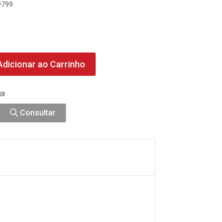
9799
dicionar ao Carrinho
ga
Consultar