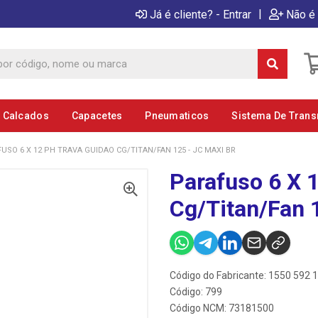
|
Já é cliente? - Entrar
Não é 
E Calcados
Capacetes
Pneumaticos
Sistema De Tran
USO 6 X 12 PH TRAVA GUIDAO CG/TITAN/FAN 125 - JC MAXI BR
Parafuso 6 X 
Cg/Titan/Fan 
Código do Fabricante: 1550 592 1
Código: 799
Código NCM: 73181500