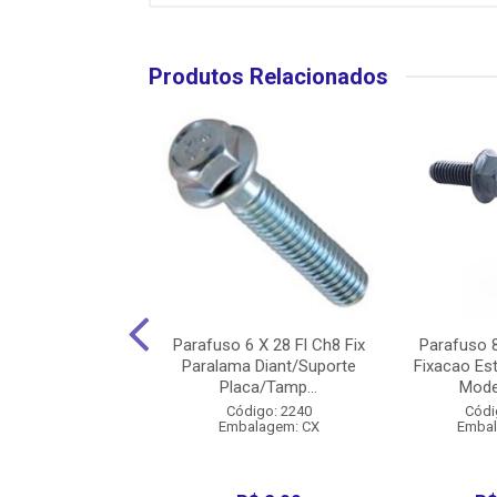
Produtos Relacionados
sioneiro/Porca Da
Parafuso 6 X 28 Fl Ch8 Fix
Parafuso 8
 83/99/Titan 125
Paralama Diant/Suporte
Fixacao Es
/08 (Jog...
Placa/Tamp...
Model
digo: 13256
Código: 2240
Códi
balagem: CX
Embalagem: CX
Embal