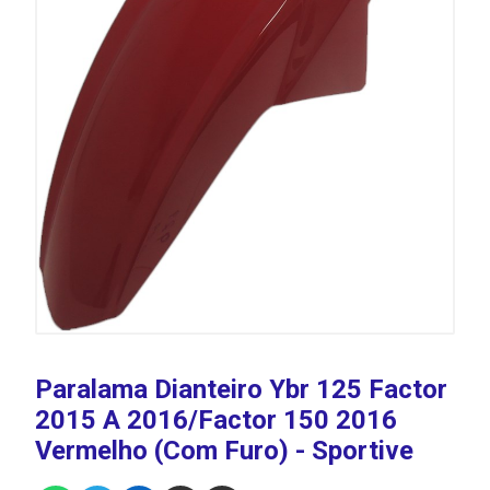
Paralama Dianteiro Ybr 125 Factor
2015 A 2016/Factor 150 2016
Vermelho (Com Furo) - Sportive