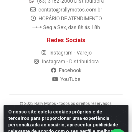
(83) 3182-2000 Distribuidora
contato@rallymotos.com.br
HORÁRIO DE ATENDIMENTO
Seg a Sex, das 8h ás 18h
Redes Sociais
Instagram - Varejo
Instagram - Distribuidora
Facebook
YouTube
© 2023 Rally Motos - todos os direitos reservados.
Razão Social: Rally motos distribuidora, importadora e
O nosso site coleta cookies próprios e de
transportadora de peças LTDA - CNPJ 09.262.859/0001-
terceiros para proporcionar uma experiência
43 - Rua Vigário Calixto 2900 - Catolé, Campina
personalizada ao usuário, apresentar publicidade
Grande/PB
relevante de acordo com o seu perfil e melhorar a