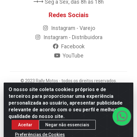
Seg a Sex, das 8h ás 18h
Redes Sociais
Instagram - Varejo
Instagram - Distribuidora
Facebook
YouTube
© 2023 Rally Motos - todos os direitos reservados.
Razão Social: Rally motos distribuidora, importadora e
O nosso site coleta cookies próprios e de
transportadora de peças LTDA - CNPJ 09.262.859/0001-
terceiros para proporcionar uma experiência
43 - Rua Vigário Calixto 2900 - Catolé, Campina
personalizada ao usuário, apresentar publicidade
Grande/PB
relevante de acordo com o seu perfil e melhorar a
qualidade do nosso site.
Aceitar
Negar não essenciais
Preferências de Cookies