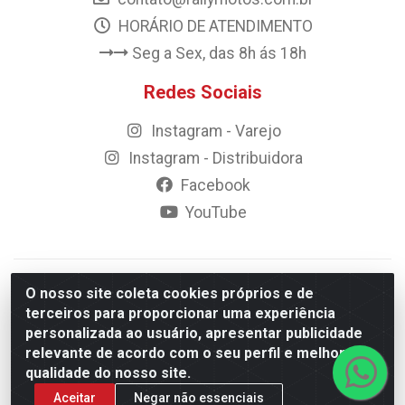
HORÁRIO DE ATENDIMENTO
Seg a Sex, das 8h ás 18h
Redes Sociais
Instagram - Varejo
Instagram - Distribuidora
Facebook
YouTube
© 2023 Rally Motos - todos os direitos reservados.
O nosso site coleta cookies próprios e de
Razão Social: Rally motos distribuidora, importadora e
terceiros para proporcionar uma experiência
transportadora de peças LTDA - CNPJ 09.262.859/0001-43 -
personalizada ao usuário, apresentar publicidade
Rua Vigário Calixto 2900 - Catolé, Campina Grande/PB
relevante de acordo com o seu perfil e melhorar a
qualidade do nosso site.
Aceitar
Negar não essenciais