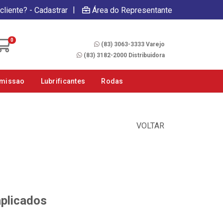
|
cliente? - Cadastrar
Área do Representante
Fale Conosco
0
(83) 3063-3333 Varejo
(83) 3182-2000 Distribuidora
smissao
Lubrificantes
Rodas
VOLTAR
aplicados