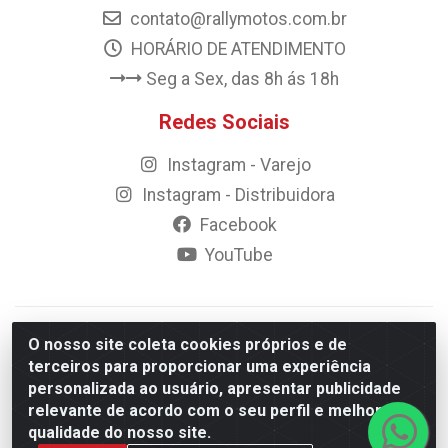
contato@rallymotos.com.br
HORÁRIO DE ATENDIMENTO
Seg a Sex, das 8h ás 18h
Redes Sociais
Instagram - Varejo
Instagram - Distribuidora
Facebook
YouTube
© 2023 Rally Motos - todos os direitos reservados.
O nosso site coleta cookies próprios e de
Razão Social: Rally motos distribuidora, importadora e
terceiros para proporcionar uma experiência
transportadora de peças LTDA - CNPJ 09.262.859/0001-43 -
personalizada ao usuário, apresentar publicidade
Rua Vigário Calixto 2900 - Catolé, Campina Grande/PB
relevante de acordo com o seu perfil e melhorar a
qualidade do nosso site.