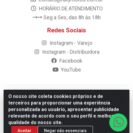
HORÁRIO DE ATENDIMENTO
Seg a Sex, das 8h ás 18h
Redes Sociais
Instagram - Varejo
Instagram - Distribuidora
Facebook
YouTube
© 2023 Rally Motos - todos os direitos reservados.
O nosso site coleta cookies próprios e de
Razão Social: Rally motos distribuidora, importadora e
terceiros para proporcionar uma experiência
transportadora de peças LTDA - CNPJ 09.262.859/0001-43 -
personalizada ao usuário, apresentar publicidade
Rua Vigário Calixto 2900 - Catolé, Campina Grande/PB
relevante de acordo com o seu perfil e melhorar a
qualidade do nosso site.
Aceitar
Negar não essenciais