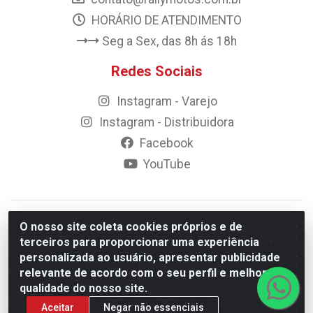
HORÁRIO DE ATENDIMENTO
Seg a Sex, das 8h ás 18h
Redes Sociais
Instagram - Varejo
Instagram - Distribuidora
Facebook
YouTube
© 2023 Rally Motos - todos os direitos reservados.
O nosso site coleta cookies próprios e de
Razão Social: Rally motos distribuidora, importadora e
terceiros para proporcionar uma experiência
transportadora de peças LTDA - CNPJ 09.262.859/0001-43 -
personalizada ao usuário, apresentar publicidade
Rua Vigário Calixto 2900 - Catolé, Campina Grande/PB
relevante de acordo com o seu perfil e melhorar a
qualidade do nosso site.
Aceitar
Negar não essenciais